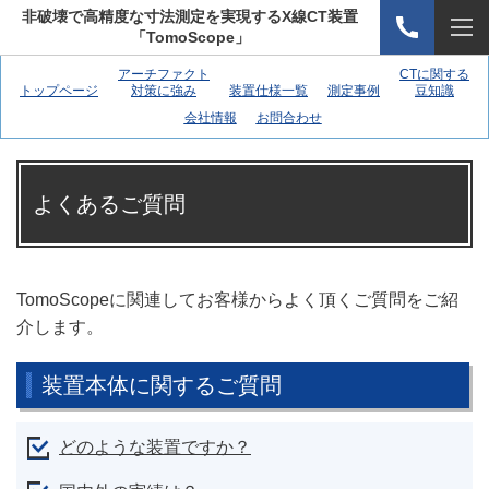
非破壊で高精度な寸法測定を実現するX線CT装置
「TomoScope」
アーチファクト
CTに関する
トップページ
対策に強み
装置仕様一覧
測定事例
豆知識
会社情報
お問合わせ
よくあるご質問
TomoScopeに関連してお客様からよく頂くご質問をご紹
介します。
装置本体に関するご質問
どのような装置ですか？